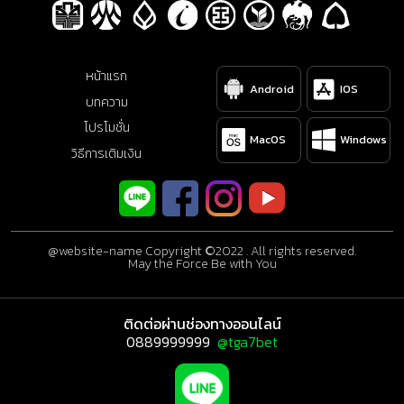
หน้าแรก
Android
IOS
บทความ
โปรโมชั่น
MacOS
Windows
วิธีการเติมเงิน
@website-name Copyright ©2022 . All rights reserved.
May the Force Be with You
×
ติดต่อผ่านช่องทางออนไลน์
รับการแจ้งเตือนโปรโมชั่นพิเศษ!
0889999999
@tga7bet
ท่านจะได้รับข่าวสารและ โปรโมชั่นพิเศษ หรือ ของ
รางวัลอื่นๆ
รับข่าวสาร
ไม่รับข่าวสาร