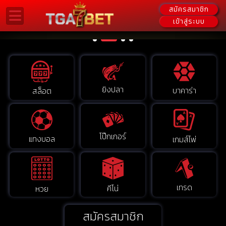
สมัครสมาชิก
เข้าสู่ระบบ
ยิงปลา
บาคาร่า
สล็อต
โป๊กเกอร์
แทงบอล
เกมส์ไพ่
เทรด
คีโน่
หวย
สมัครสมาชิก